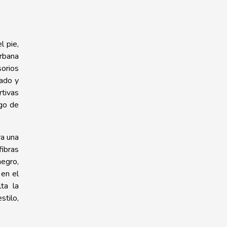
l pie,
rbana
sorios
rado y
rtivas
ego de
ra una
fibras
negro,
 en el
ta la
stilo,