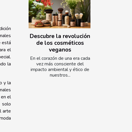
dición
rmales
Descubre la revolución
de los cosméticos
e está
veganos
ara el
ecial.
En el corazón de una era cada
ndo la
vez más consciente del
impacto ambiental y ético de
nuestros...
o y la
onales
 en el
 solo
l arte
a moda