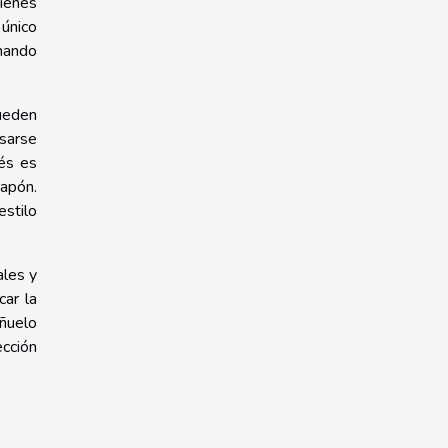
uienes
 único
inando
Pueden
usarse
és es
Japón.
estilo
ales y
car la
añuelo
ección