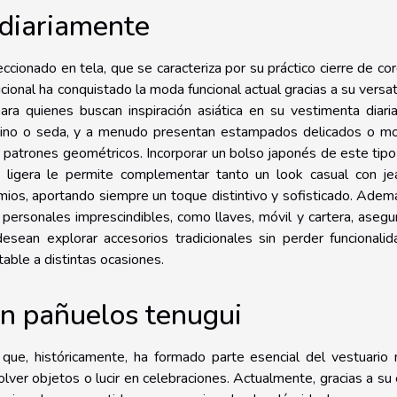
 diariamente
eccionado en tela, que se caracteriza por su práctico cierre de co
cional ha conquistado la moda funcional actual gracias a su versat
ara quienes buscan inspiración asiática en su vestimenta diari
 lino o seda, y a menudo presentan estampados delicados o mo
 patrones geométricos. Incorporar un bolso japonés de este tipo
a ligera le permite complementar tanto un look casual con je
os, aportando siempre un toque distintivo y sofisticado. Adem
s personales imprescindibles, como llaves, móvil y cartera, aseg
desean explorar accesorios tradicionales sin perder funcionalid
able a distintas ocasiones.
n pañuelos tenugui
ue, históricamente, ha formado parte esencial del vestuario 
ver objetos o lucir en celebraciones. Actualmente, gracias a su 