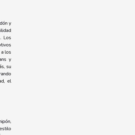
rdón y
ilidad
a. Los
tivos
 a los
ans y
ás, su
urando
ad, el
nipón,
estilo