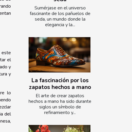
grando
Sumérjase en el universo
uentan
fascinante de los pañuelos de
seda, un mundo donde la
elegancia y la...
, este
tar el
rado y
tura y
La fascinación por los
zapatos hechos a mano
re lo
El arte de crear zapatos
tuendo
hechos a mano ha sido durante
ezclar
siglos un símbolo de
refinamiento y...
ia del
onesa,