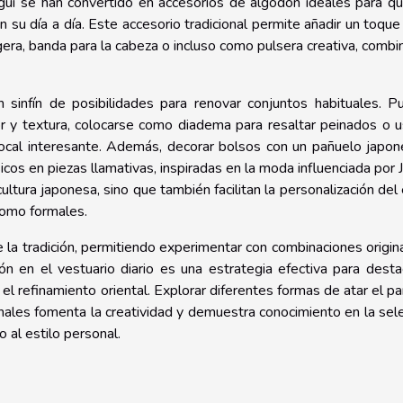
nugui se han convertido en accesorios de algodón ideales para q
 su día a día. Este accesorio tradicional permite añadir un toque
gera, banda para la cabeza o incluso como pulsera creativa, comb
 sinfín de posibilidades para renovar conjuntos habituales. 
or y textura, colocarse como diadema para resaltar peinados o 
ocal interesante. Además, decorar bolsos con un pañuelo japon
icos en piezas llamativas, inspiradas en la moda influenciada por 
ltura japonesa, sino que también facilitan la personalización del 
como formales.
la tradición, permitiendo experimentar con combinaciones origin
ón en el vestuario diario es una estrategia efectiva para desta
 el refinamiento oriental. Explorar diferentes formas de atar el p
nales fomenta la creatividad y demuestra conocimiento en la sel
 al estilo personal.