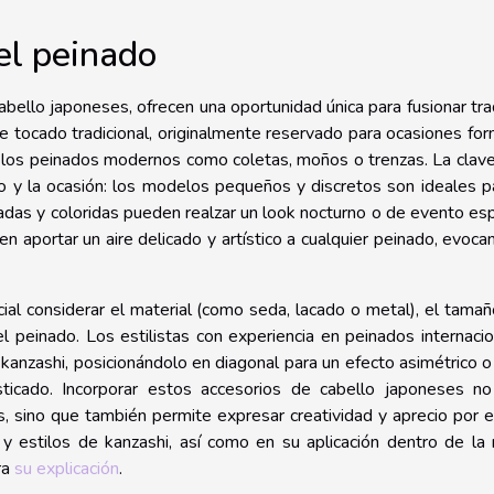
el peinado
bello japoneses, ofrecen una oportunidad única para fusionar tra
e tocado tradicional, originalmente reservado para ocasiones fo
 los peinados modernos como coletas, moños o trenzas. La clav
o y la ocasión: los modelos pequeños y discretos son ideales p
adas y coloridas pueden realzar un look nocturno o de evento esp
n aportar un aire delicado y artístico a cualquier peinado, evoca
ial considerar el material (como seda, lacado o metal), el tamañ
l peinado. Los estilistas con experiencia en peinados internaci
kanzashi, posicionándolo en diagonal para un efecto asimétrico o
icado. Incorporar estos accesorios de cabello japoneses no
 sino que también permite expresar creatividad y aprecio por e
ia y estilos de kanzashi, así como en su aplicación dentro de l
ra
su explicación
.