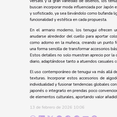
versátil y la gran variedad de diseños, los te
buscan incorporar moda influenciada por Japón en
y sofisticado, ya sea llevándolo como bufanda li
funcionalidad y estética en cada propuesta.
En el armario moderno, los tenugui ofrecen un
anudarse alrededor del cuello para aportar col
como adorno en la muñeca, creando un punto f
una forma sencilla de transformar accesorios bás
Estos detalles no solo muestran aprecio por la cu
diario, adaptándose tanto a atuendos casuales 
El uso contemporáneo de tenugui va más allá de 
texturas. Incorporar estos accesorios de algod
individualidad y fusionar tendencias globales con
japonés o integrarlo en prendas poco convencio
de elementos culturales, aportando valor añadido
13 de febrero de 2026 10:06