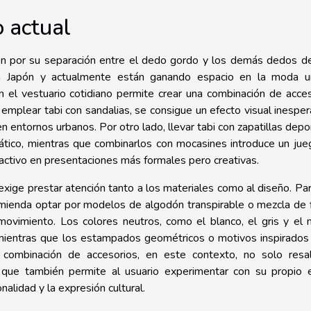
o actual
en por su separación entre el dedo gordo y los demás dedos de
 en Japón y actualmente están ganando espacio en la moda u
en el vestuario cotidiano permite crear una combinación de acce
 emplear tabi con sandalias, se consigue un efecto visual inespe
n entornos urbanos. Por otro lado, llevar tabi con zapatillas depo
iático, mientras que combinarlos con mocasines introduce un ju
ractivo en presentaciones más formales pero creativas.
 exige prestar atención tanto a los materiales como al diseño. Pa
omienda optar por modelos de algodón transpirable o mezcla de 
l movimiento. Los colores neutros, como el blanco, el gris y el 
 mientras que los estampados geométricos o motivos inspirados
 combinación de accesorios, en este contexto, no solo resal
o que también permite al usuario experimentar con su propio e
nalidad y la expresión cultural.