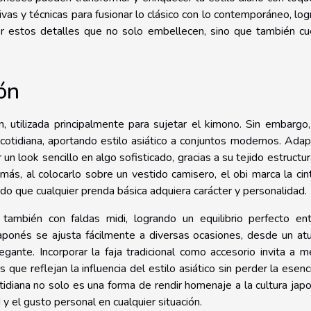
tivas y técnicas para fusionar lo clásico con lo contemporáneo, lo
er estos detalles que no solo embellecen, sino que también c
ón
ón, utilizada principalmente para sujetar el kimono. Sin embargo
cotidiana, aportando estilo asiático a conjuntos modernos. Adap
un look sencillo en algo sofisticado, gracias a su tejido estructu
ás, al colocarlo sobre un vestido camisero, el obi marca la cin
ndo que cualquier prenda básica adquiera carácter y personalidad.
 también con faldas midi, logrando un equilibrio perfecto ent
japonés se ajusta fácilmente a diversas ocasiones, desde un a
egante. Incorporar la faja tradicional como accesorio invita a m
que reflejan la influencia del estilo asiático sin perder la esenc
tidiana no solo es una forma de rendir homenaje a la cultura jap
y el gusto personal en cualquier situación.