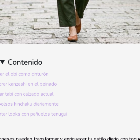
Contenido
ar el obi como cinturón
orar kanzashi en el peinado
zar tabi con calzado actual
bolsos kinchaku diariamente
ar looks con pañuelos tenugui
oneses pueden transformar y enriquecer tu estilo diario con toq