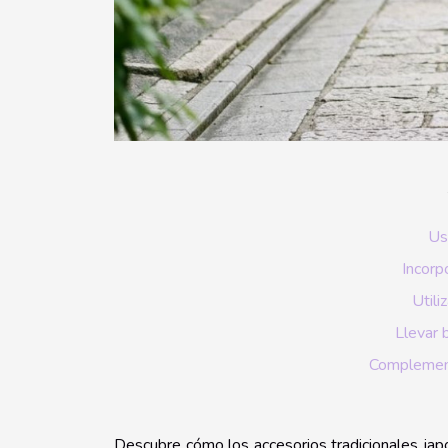
Us
Incorp
Utili
Llevar 
Complement
Descubre cómo los accesorios tradicionales jap