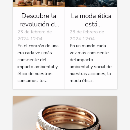
Descubre la
La moda ética
revolución de
está
los cosméticos
refundando la
23 de febrero de
23 de febrero de
2024 12:04
2024 12:04
veganos
industria
En el corazón de una
En un mundo cada
era cada vez más
vez más consciente
consciente del
del impacto
impacto ambiental y
ambiental y social de
ético de nuestros
nuestras acciones, la
consumos, los...
moda ética...