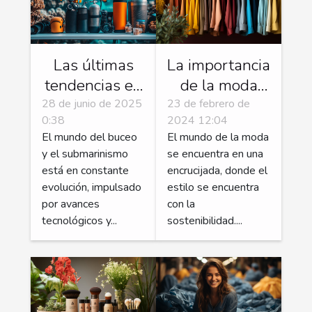
Las últimas
La importancia
tendencias en
de la moda
equipos de
sostenible en
28 de junio de 2025
23 de febrero de
0:38
2024 12:04
buceo y
el mundo
El mundo del buceo
El mundo de la moda
submarinismo
y el submarinismo
se encuentra en una
está en constante
encrucijada, donde el
evolución, impulsado
estilo se encuentra
por avances
con la
tecnológicos y...
sostenibilidad....